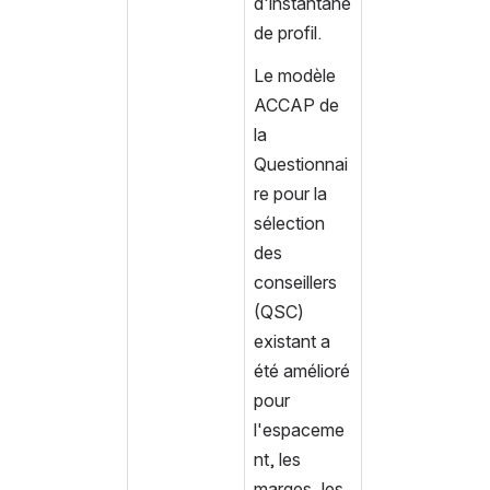
d'instantané 
de profil. 
Le modèle 
ACCAP de 
la 
Questionnai
re pour la 
sélection 
des 
conseillers 
(QSC) 
existant a 
été amélioré 
pour 
l'espaceme
nt, les 
marges, les 