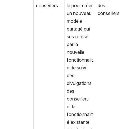
conseillers
le pour créer 
des 
un nouveau 
conseillers
modèle 
partagé qui 
sera utilisé 
par la 
nouvelle 
fonctionnalit
é de suivi 
des 
divulgations 
des 
conseillers 
et la 
fonctionnalit
é existante 