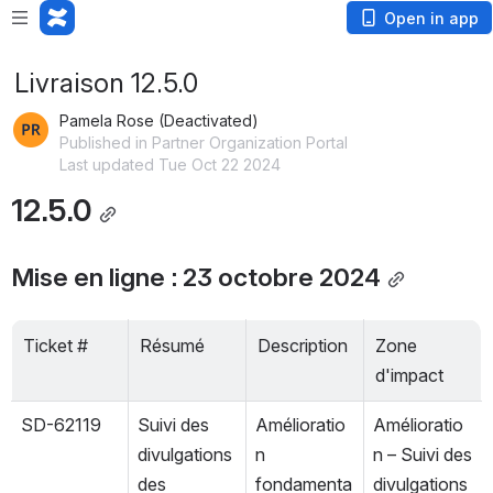
Open in app
Livraison 12.5.0
Pamela Rose (Deactivated)
Published in Partner Organization Portal
Last updated Tue Oct 22 2024
12.5.0
Mise en ligne : 23 octobre 2024
Ticket #
Résumé
Description
Zone 
d'impact
SD-62119
Suivi des 
Amélioratio
Amélioratio
divulgations 
n 
n – Suivi des 
des 
fondamenta
divulgations 